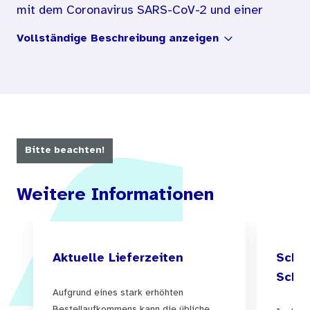
mit dem Coronavirus SARS-CoV-2 und einer
schweren Erkrankung an COVID-19 zu schützen.
Vollständige Beschreibung anzeigen
Bitte beachten!
Weitere Informationen
Aktuelle Lieferzeiten
Schul
Schul
Aufgrund eines stark erhöhten
Bestellaufkommens kann die übliche