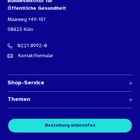
Bundesinstitut für
Öffentliche Gesundheit
Maarweg 149-161
50825 Köln
0221 8992-0
Kontaktformular
Shop-Service
Fragen und Antworten
Themen
Medienübersichten
Über den Medienshop des BIÖG
Kontakt
Fachpublikationen
Bestellung widerrufen
Bestellbedingungen
Unterrichtsmaterialien