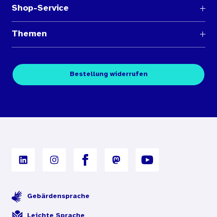
Shop-Service
Fragen und Antworten
Themen
Medienübersichten
Über den Medienshop des BIÖG
Kontakt
Fachpublikationen
Bestellung widerrufen
Bestellbedingungen
Unterrichtsmaterialien
Nutzungsbedingungen
Digitales Archiv
Gebärdensprache
Leichte Sprache